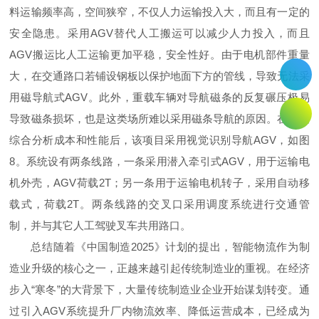
料运输频率高，空间狭窄，不仅人力运输投入大，而且有一定的
安全隐患。采用AGV替代人工搬运可以减少人力投入，而且
AGV搬运比人工运输更加平稳，安全性好。由于电机部件重量
大，在交通路口若铺设钢板以保护地面下方的管线，导致无法采
用磁导航式AGV。此外，重载车辆对导航磁条的反复碾压极易
导致磁条损坏，也是这类场所难以采用磁条导航的原因。在经过
综合分析成本和性能后，该项目采用视觉识别导航AGV，如图
8。系统设有两条线路，一条采用潜入牵引式AGV，用于运输电
机外壳，AGV荷载2T；另一条用于运输电机转子，采用自动移
载式，荷载2T。两条线路的交叉口采用调度系统进行交通管
制，并与其它人工驾驶叉车共用路口。
总结随着《中国制造2025》计划的提出，智能物流作为制
造业升级的核心之一，正越来越引起传统制造业的重视。在经济
步入“寒冬”的大背景下，大量传统制造业企业开始谋划转变。通
过引入AGV系统提升厂内物流效率、降低运营成本，已经成为