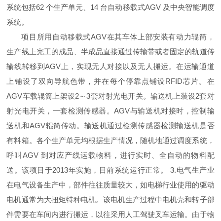
系统包括62 个生产单元、14 台自动移载式AGV 及中央智能调度
系统。
项目所用自动移载式AGV在其车体上部安装有动力辊筒，
生产线上完工的成品、半成品直接通过传输带或者固定的轨道传
输线转移到AGV上，实现无人对接以及无人搬运。在运输通道
上铺设了双向导航色带，并在每个停靠点铺设RFID芯片。在
AGV车载辊筒上架设2～3套对射光电开关。输送机上装设2套对
射光电开关，一套检测传感器。AGV与输送机对接时，控制输
送机和AGV辊筒传动。输送机通过检测传感器检测输送机是否
有料箱。各个生产单元均根据生产情况，随机地通过调度系统，
呼叫AGV 到对应产线运载物料，进行实时、全自动的物料配
送。该项目于2013年实施，目前系统运行正常。 3.电气生产业
在电气设备生产中，部件往往质量较大，如电梯行业使用的驱动
电机通常为大扭矩特种电机。该电机生产过程中电机壳和转子部
件需要在车间内进行搬运，以往采用人工驾驶叉车运输。由于物