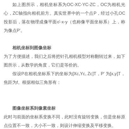
如上图所示，相机坐标系为OC-XC-YC-ZC，OC为相机光
心，ZC轴指向相机前方。真实世界中的一个点P，经过小孔OC
投影后，落在物理成像平面o'-x-y（也称像平面坐标系）上，称
为像点P'。
相机坐标到图像坐标
为了方便描述，我们之后将把针孔相机模型对称翻转过来，如下
图所示，从数学的角度，它们是等价的。
假设P在相机坐标系下的坐标为[Xc,Yc, Zc]T，P' 为[x,y]T，
焦距为f。根据相似三角形有：
图像坐标系到像素坐标
此时与前面的坐标系变换不同，此时没有旋转变换，但是坐标原
点位置不一致，大小不一致，则设计伸缩变换及平移变换。