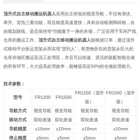
顶升式自主移动搬运机器人
采用自主研发的视觉导航，不仅有潜伏、
举升、背负三重功能，而且精度高速度快；具有自动检测障碍物，自
由规划路线、姿态保持等*功能集于一身的本领，广泛应用于车间产线
仓库的搬运工作。
顶升式自主移动搬运机器人
能根据订单，通过顶升
式移动平台驮运货架从而实现“货到人”，将货物所在的货架从巨大的
仓库存储区搬运至员工处理区，并且可以快速、灵活的装配智能仓储
的所有环节，大大提高处理效率，能够提高近50%的仓储处理能力。
技术参数：
FR1200
（顶升
FR1500
（顶升
型号
FR1200
FR1500
版）
版）
导航方式
视觉导航
视觉导航
视觉导航
视觉导航
驱动方式
双轮差速
双轮差速
双轮差速
双轮差速
导航精度
±10mm
±10mm
±10mm
±10mm
停止精度
±5mm
±5mm
±5mm
±5mm