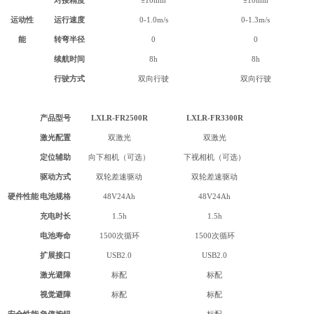
对接精度
±10mm
±10mm
运动性
运行速度
0-1.0m/s
0-1.3m/s
能
转弯半径
0
0
续航时间
8h
8h
行驶方式
双向行驶
双向行驶
产品型号
LXLR-FR2500R
LXLR-
FR3300R
激光配置
双激光
双激光
定位辅助
向下相机（可选）
下视相机（可选）
驱动方式
双轮差速驱动
双轮差速驱动
硬件性能
电池规格
48V24Ah
48V24Ah
充电时长
1.5h
1.5h
电池寿命
1500次循环
1500次循环
扩展接口
USB2.0
USB2.0
激光避障
标配
标配
视觉避障
标配
标配