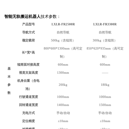
智能无轨搬运机器人
技术参数：
产品型号
LXLR-FR2500R
LXLR-
FR3300R
导航方式
自然导航
自然导航
额定载荷
500kg（含辊筒）
300kg（含辊筒）
800*600*1300mm（高可定
850*620*935mm（高可定
长*宽*高
制）
制）
辊筒面对接
高度
600mm
600mm
基
视觉支架高度
1300mm
——
本
机身自重（含电
参
200kg
180kg
池）
数
行驶通道宽度
1000mm
1000mm
回转通道宽度
1400mm
1500mm
充电方式
手动/自动
手动/自动
定位精度
±10mm
±10mm