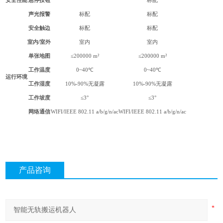
安全性能
急停按钮
标配
声光报警
标配
标配
安全触边
标配
标配
室内
/
室外
室内
室内
单张地图
≤200000 m²
≤200000 m²
工作温度
0~40℃
0~40℃
运行环境
工作湿度
10%-90%无凝露
10%-90%无凝露
工作坡度
≤3°
≤3°
网络通信
WIFI/IEEE 802.11 a/b/g/n/ac
WIFI/IEEE 802.11 a/b/g/n/ac
产品咨询