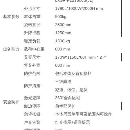
LXSR-FL21500S(JL)
外形尺寸
1790L*1000W*2000H mm
基本参数
本体自重
900kg
旋转直径
2800mm
升降行程
1250mm
额定负载
1500 kg
业务能力
载荷中心距
600 mm
叉臂尺寸
170W*1150L*60H mm * 2 个
货叉外宽
600 mm
防护范围
包括本体及背负物料
三级防撞
防护措施
减速、缓停、急刹
激光避障
360°全向区域
安全防护
触边停障
前半部保护
急停按钮
本体周围单手可及范围内可操作
声光告警
灯光指示+语音提示