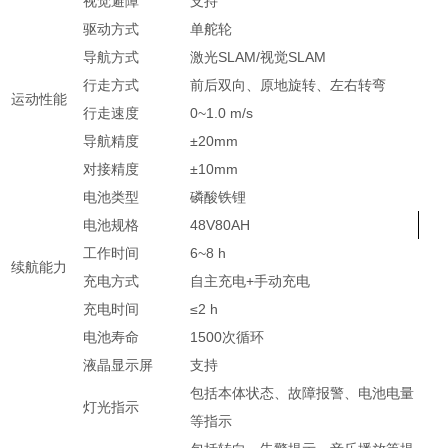
视觉避障
支持
驱动方式
单舵轮
导航方式
激光SLAM/视觉SLAM
行走方式
前后双向、原地旋转、左右转弯
运动性能
行走速度
0~1.0 m/s
导航精度
±20mm
对接精度
±10mm
电池类型
磷酸铁锂
电池规格
48V80AH
工作时间
6~8 h
续航能力
充电方式
自主充电+手动充电
充电时间
≤2 h
电池寿命
1500次循环
液晶显示屏
支持
包括本体状态、故障报警、电池电量
灯光指示
等指示