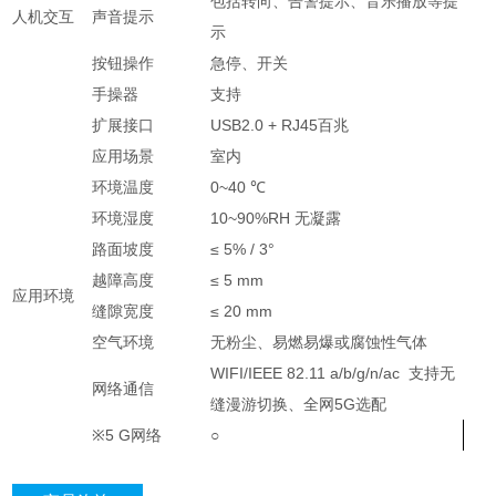
包括转向、告警提示、音乐播放等提
人机交互
声音提示
示
按钮操作
急停、开关
手操器
支持
扩展接口
USB2.0 + RJ45百兆
应用场景
室内
环境温度
0~40 ℃
环境湿度
10~90%RH 无凝露
路面坡度
≤ 5% / 3°
越障高度
≤ 5 mm
应用环境
缝隙宽度
≤ 20 mm
空气环境
无粉尘、易燃易爆或腐蚀性气体
WIFI/IEEE 82.11 a/b/g/n/ac 支持无
网络通信
缝漫游切换、全网5G选配
※5 G网络
○