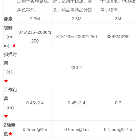
适用于各种金属、
野，适用于快递、零
于扫描电子PCB板
黑色零件。
食、药品等商品分拣
等小物体。
像素
2.3M
2.3M
3M
视野
375*235~2000*1
（m
375*235~2000*1250
389*243*80
250
m）
★
扫描时
间
快0.2
（s）
★
工作距
离
0.45~2.4
0.45~2.4
0.7
（m）
★
Z
轴精
0.4mm@1m
0.6mm@1m
0.1mm@0.7m
度
★