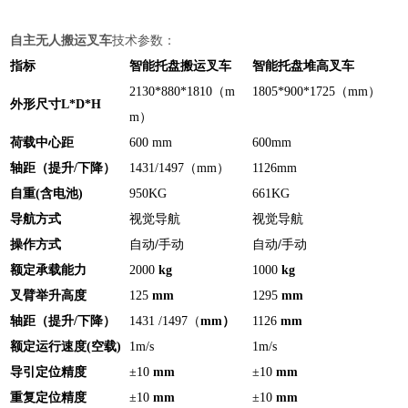
自主无人搬运叉车
技术参数：
指标
智能托盘搬运叉车
智能托盘堆高叉车
2130*880*1810
（
m
1805*900*1725
（
mm
）
外形尺寸
L*D*H
m
）
荷载中心距
600 mm
600mm
轴距（提升
/
下降）
1431/1497
（
mm
）
1126mm
自重
(
含电池
)
950KG
661KG
导航方式
视觉导航
视觉导航
操作方式
自动
/
手动
自动
/
手动
额定承载能力
2000
kg
1000
kg
叉臂举升高度
125
mm
1295
mm
轴距（提升
/
下降）
1431 /1497
（
mm
）
1126
mm
额定运行速度
(
空载
)
1m/s
1m/s
导引定位精度
±10
mm
±10
mm
重复定位精度
±10
mm
±10
mm