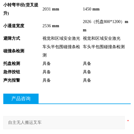
小转弯半径
(
货叉提
2031
mm
1450
mm
升
)
2026
（托盘
800*1200
）
m
小通道宽度
2536
mm
m
避障方式
视觉和区域安全激光
视觉和区域安全激光
车头半包围碰撞条检
车头半包围碰撞条检测
碰撞条检测
测
托盘检测
具备
具备
急停按钮
具备
具备
声光报警
具备
具备
产品咨询