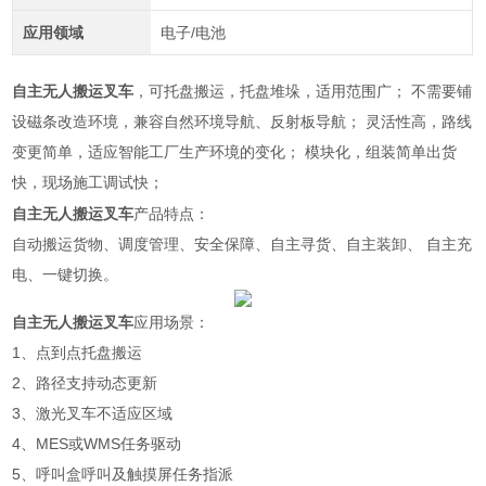
应用领域
电子/电池
自主无人搬运叉车
，可托盘搬运，托盘堆垛，适用范围广； 不需要铺
设磁条改造环境，兼容自然环境导航、反射板导航； 灵活性高，路线
变更简单，适应智能工厂生产环境的变化； 模块化，组装简单出货
快，现场施工调试快；
自主无人搬运叉车
产品特点：
自动搬运货物、调度管理、安全保障、自主寻货、自主装卸、 自主充
电、一键切换。
自主无人搬运叉车
应用场景：
1、点到点托盘搬运
2、路径支持动态更新
3、激光叉车不适应区域
4、MES或WMS任务驱动
5、呼叫盒呼叫及触摸屏任务指派