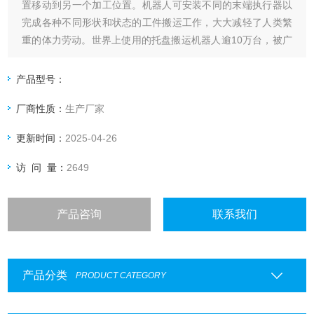
置移动到另一个加工位置。机器人可安装不同的末端执行器以
完成各种不同形状和状态的工件搬运工作，大大减轻了人类繁
重的体力劳动。世界上使用的托盘搬运机器人逾10万台，被广
泛应用于机床上下料、冲压机自动化生产线、自动装配流水
线、码垛搬运、集装箱的自动搬运等。部分发达国家已制定出
产品型号：
人工搬运的大限度，超过限度的必须由搬运机器人来完成。
厂商性质：
生产厂家
更新时间：
2025-04-26
访 问 量：
2649
产品咨询
联系我们
产品分类
PRODUCT CATEGORY