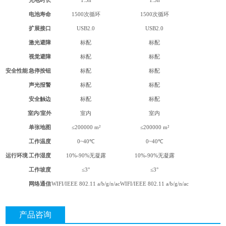
充电时长
1.5h
1.5h
电池寿命
1500次循环
1500次循环
扩展接口
USB2.0
USB2.0
激光避障
标配
标配
视觉避障
标配
标配
安全性能
急停按钮
标配
标配
声光报警
标配
标配
安全触边
标配
标配
室内
/
室外
室内
室内
单张地图
≤200000 m²
≤200000 m²
工作温度
0~40℃
0~40℃
运行环境
工作湿度
10%-90%无凝露
10%-90%无凝露
工作坡度
≤3°
≤3°
网络通信
WIFI/IEEE 802.11 a/b/g/n/ac
WIFI/IEEE 802.11 a/b/g/n/ac
产品咨询