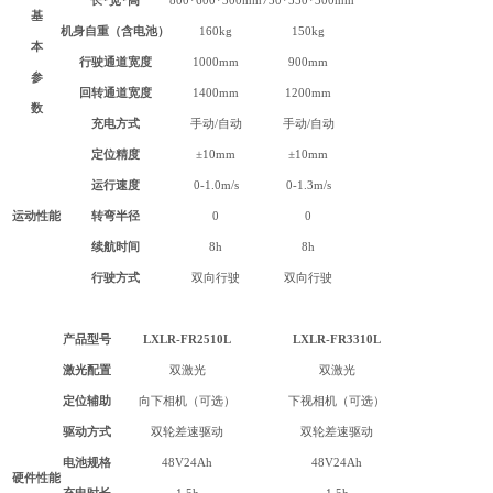
长*宽*高
800*600*300mm
730*550*300mm
基
机身自重（含电池）
160kg
150kg
本
行驶通道宽度
1000mm
900mm
参
回转通道宽度
1400mm
1200mm
数
充电方式
手动/自动
手动/自动
定位精度
±10mm
±10mm
运行速度
0-1.0m/s
0-1.3m/s
运动性能
转弯半径
0
0
续航时间
8h
8h
行驶方式
双向行驶
双向行驶
产品型号
LXLR-
FR2510L
LXLR-
FR3310L
激光配置
双激光
双激光
定位辅助
向下相机（可选）
下视相机（可选）
驱动方式
双轮差速驱动
双轮差速驱动
电池规格
48V24Ah
48V24Ah
硬件性能