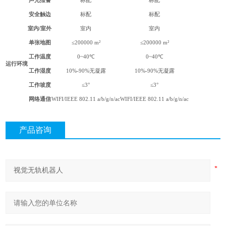
声光报警
标配
标配
安全触边
标配
标配
室内
/
室外
室内
室内
单张地图
≤200000 m²
≤200000 m²
工作温度
0~40℃
0~40℃
运行环境
工作湿度
10%-90%无凝露
10%-90%无凝露
工作坡度
≤3°
≤3°
网络通信
WIFI/IEEE 802.11 a/b/g/n/ac
WIFI/IEEE 802.11 a/b/g/n/ac
产品咨询