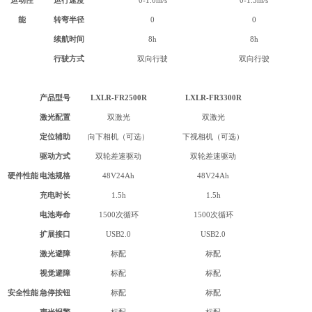
运动性
运行速度
0-1.0m/s
0-1.3m/s
能
转弯半径
0
0
续航时间
8h
8h
行驶方式
双向行驶
双向行驶
产品型号
LXLR-FR2500R
LXLR-
FR3300R
激光配置
双激光
双激光
定位辅助
向下相机（可选）
下视相机（可选）
驱动方式
双轮差速驱动
双轮差速驱动
硬件性能
电池规格
48V24Ah
48V24Ah
充电时长
1.5h
1.5h
电池寿命
1500次循环
1500次循环
扩展接口
USB2.0
USB2.0
激光避障
标配
标配
视觉避障
标配
标配
安全性能
急停按钮
标配
标配