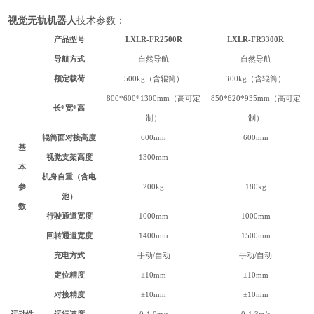
视觉无轨机器人
技术参数：
产品型号
LXLR-FR2500R
LXLR-
FR3300R
导航方式
自然导航
自然导航
额定载荷
500kg（含辊筒）
300kg（含辊筒）
800*600*1300mm（高可定
850*620*935mm（高可定
长*宽*高
制）
制）
辊筒面对接
高度
600mm
600mm
基
视觉支架高度
1300mm
——
本
机身自重（含电
参
200kg
180kg
池）
数
行驶通道宽度
1000mm
1000mm
回转通道宽度
1400mm
1500mm
充电方式
手动/自动
手动/自动
定位精度
±10mm
±10mm
对接精度
±10mm
±10mm