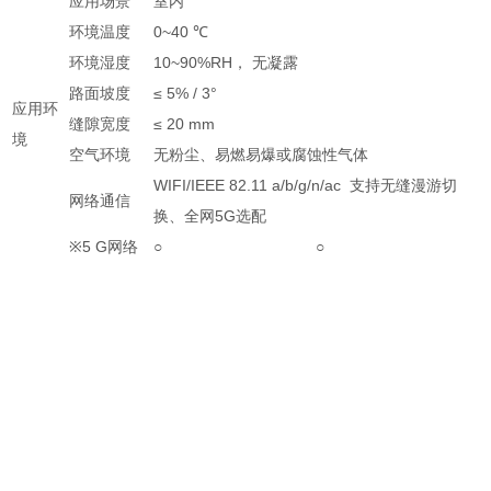
应用场景
室内
环境温度
0~40
℃
环境湿度
10~90%RH
，
无凝露
路面坡度
≤ 5% / 3°
应用环
缝隙宽度
≤ 20 mm
境
空气环境
无粉尘、易燃易爆或腐蚀性气体
WIFI/IEEE 82.11 a/b/g/n/ac 支持无缝漫游切
网络通信
换、全网5G选配
※
5 G网络
○
○