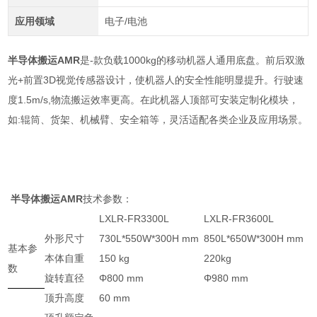
应用领域
电子/电池
半导体搬运AMR
是-款负载1000kg的移动机器人通用底盘。前后双激
光+前置3D视觉传感器设计，使机器人的安全性能明显提升。行驶速
度1.5m/s,物流搬运效率更高。在此机器人顶部可安装定制化模块，
如:辊筒、货架、机械臂、安全箱等，灵活适配各类企业及应用场景。
半导体搬运AMR
技术参数：
LXLR-FR3300L
LXLR-FR3600L
外形尺寸
730L*550W*300H mm
850L*650W*300H mm
基本参
本体自重
150 kg
220kg
数
旋转直径
Φ800 mm
Φ980 mm
顶升高度
60 mm