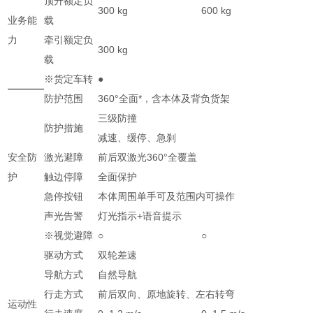
顶升额定负
300 kg
600 kg
业务能
载
力
牵引额定负
300 kg
载
※
货定车转
●
防护范围
360°全面*，含本体及背负货架
三级防撞
防护措施
减速、缓停、急刹
安全防
激光避障
前后双激光360°全覆盖
护
触边停障
全面保护
急停按钮
本体周围单手可及范围内可操作
声光告警
灯光指示+语音提示
※
视觉避障
○
○
驱动方式
双轮差速
导航方式
自然导航
行走方式
前后双向、原地旋转、左右转弯
运动性