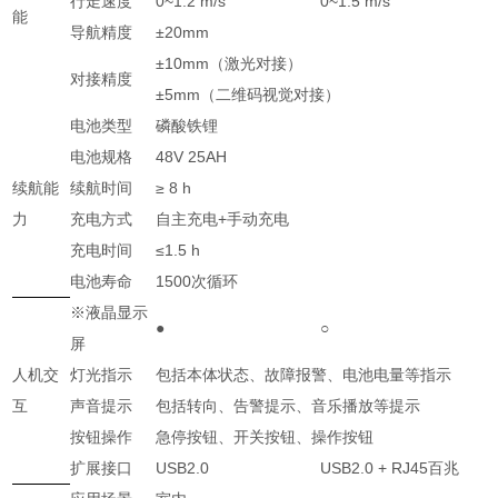
行走速度
0~1.2 m/s
0~1.5 m/s
能
导航精度
±20mm
±10mm
（激光对接）
对接精度
±5mm
（二维码视觉对接）
电池类型
磷酸铁锂
电池规格
48V 25AH
续航能
续航时间
≥ 8 h
力
充电方式
自主充电+手动充电
充电时间
≤1.5 h
电池寿命
1500
次循环
※
液晶显示
●
○
屏
人机交
灯光指示
包括本体状态、故障报警、电池电量等指示
互
声音提示
包括转向、告警提示、音乐播放等提示
按钮操作
急停按钮、开关按钮、操作按钮
扩展接口
USB2.0
USB2.0 + RJ45百兆