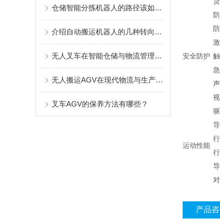
货
仓储智能分拣机器人的路径该如何规划？
防
防
介绍自动搬运机器人的几种转向方式
激
无人叉车在智能仓储与物流管理中的关键作用
安全防护
触
急
无人搬运AGV在现代物流与生产中的应用与展望
声
视
叉车AGV的保养方法有哪些？
驱
导
行
运动性能
行
导
对
产品咨