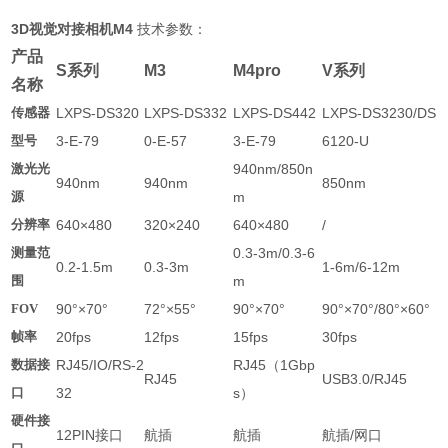
3D视觉对接相机M4
技术参数：
产品
S系列
M3
M4pro
V系列
名称
传感器
LXPS-DS320
LXPS-DS332
LXPS-DS442
LXPS-DS3230/DS
型号
3-E-79
0-E-57
3-E-79
6120-U
激光光
940nm/850n
940nm
940nm
850nm
源
m
分辨率
640×480
320×240
640×480
/
测量范
0.3-3m/0.3-6
0.2-1.5m
0.3-3m
1-6m/6-12m
围
m
FOV
90°×70°
72°×55°
90°×70°
90°×70°/80°×60°
帧率
20fps
12fps
15fps
30fps
数据接
RJ45/IO/RS-2
RJ45
（
1Gbp
RJ45
USB3.0/RJ45
口
32
s
）
硬件接
12PIN
接口
航插
航插
航插
/
网口