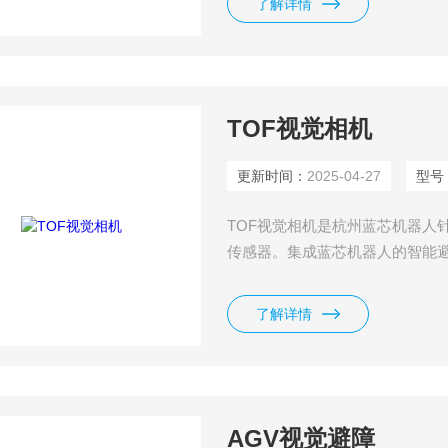
了解详情
TOF视觉相机
更新时间：
2025-04-27
型号
TOF视觉相机是杭州蓝芯机器人
传感器。集成蓝芯机器人的智能避
实现真正的无标识室内无人驾驶
了解详情
AGV视觉避障