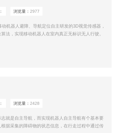
：
浏览量：
2977
移动机器人避障、导航定位自主研发的3D视觉传感器，
位算法，实现移动机器人在室内真正无标识无人行驶。
：
浏览量：
2428
标志就是自主导航，而实现机器人自主导航有个基本要
人根据采集的障碍物的状态信息，在行走过程中通过传