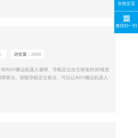
在线交流
微信扫一扫
：
浏览量：
2658
针对AGV搬运机器人避障、导航定位自主研发的3D视觉
障算法、智能导航定位算法，可以让AGV搬运机器人
。