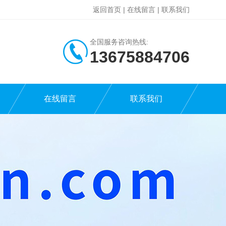
返回首页
|
在线留言
|
联系我们
全国服务咨询热线:
13675884706
在线留言
联系我们