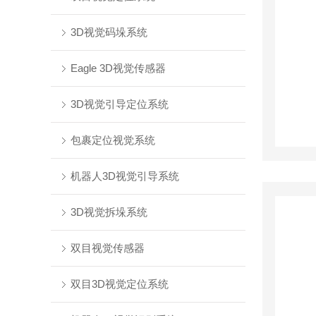
3D视觉码垛系统
Eagle 3D视觉传感器
3D视觉引导定位系统
包裹定位视觉系统
机器人3D视觉引导系统
3D视觉拆垛系统
双目视觉传感器
双目3D视觉定位系统