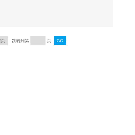
动态物体时，按照的方法进行有效地避障。后达到目标
末页
跳转到第
页