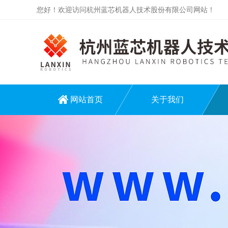
您好！欢迎访问杭州蓝芯机器人技术股份有限公司网站！
网站首页
关于我们