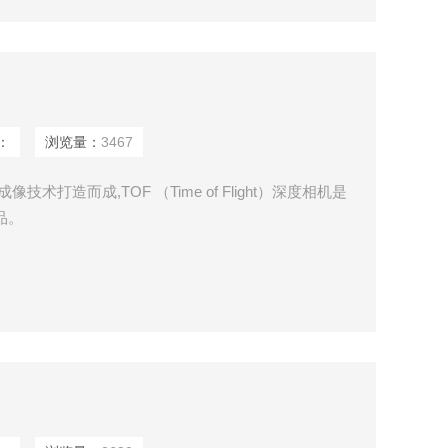
：
浏览量：
3467
技术打造而成,TOF （Time of Flight）深度相机是
品。