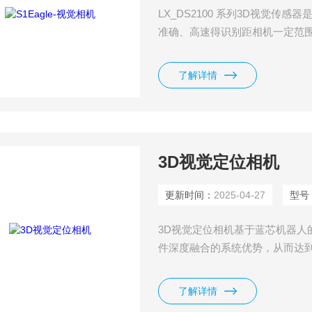
LX_DS2100 系列3D视觉传感器是
准确、高速得识别距相机一定范
了解详情
3D视觉定位相机
更新时间：
2025-04-27
型号
3D视觉定位相机基于蓝芯机器人的
件深度融合的系统优势，从而达
了解详情