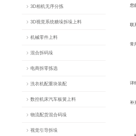
您
3D相机无序分拣
3D视觉系统糖垛拆垛上料
联
机械零件上料
常
混合拆码垛
电商拆零拣选
详
洗衣机配重块装配
数控机床汽车板簧上料
补
物流配货混合码垛
视觉引导拆垛