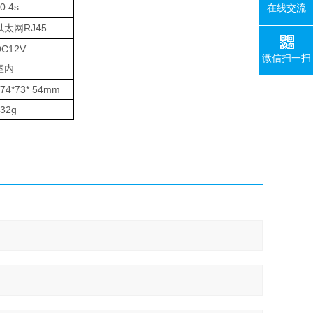
0.4s
在线交流
RJ45
以太网
DC12V
微信扫一扫
室内
74*73* 54mm
32g