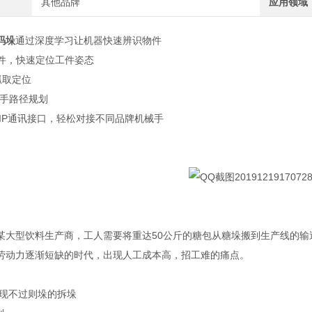
其他品牌
应用领域
码垛
通过深度学习让机器快速辨识物件
文件，快速定位工件姿态
抓取定位
械手路径规划
/IP通讯接口，轻松对接不同品牌机械手
某大型饮料生产商，工人需要将重达50公斤的糖包从糖垛搬到生产线的输
劳动力逐渐短缺的时代，出现人工成本高，招工难的痛点。
实现不过则垛的拆垛