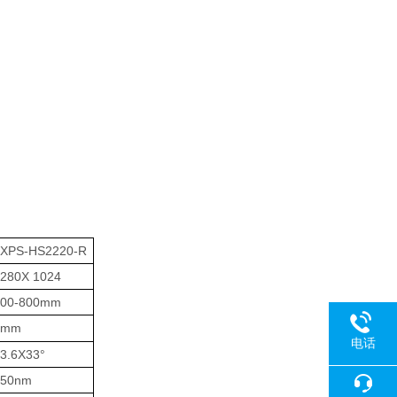
LXPS-HS2220-R
280X 1024
400-800mm
1mm
电话
3.6X33°
850nm