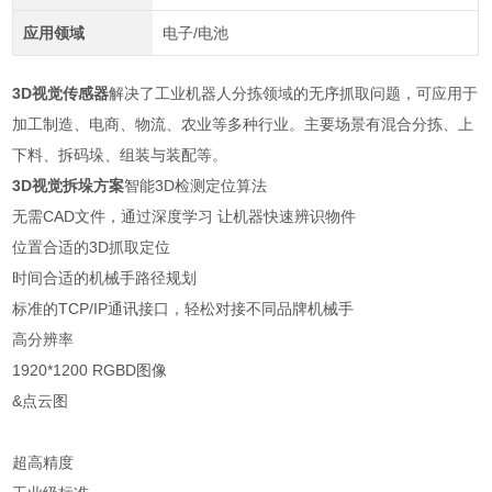
应用领域
电子/电池
3D视觉传感器
解决了工业机器人分拣领域的无序抓取问题，可应用于
加工制造、电商、物流、农业等多种行业。主要场景有混合分拣、上
下料、拆码垛、组装与装配等。
3D视觉拆垛方案
智能3D检测定位算法
无需CAD文件，通过深度学习 让机器快速辨识物件
位置合适的3D抓取定位
时间合适的机械手路径规划
标准的TCP/IP通讯接口，轻松对接不同品牌机械手
高分辨率
1920*1200 RGBD图像
&点云图
超高精度