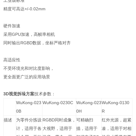
工业级标准
精度可高达+/-0.02mm
硬件加速
采用GPU加速，高帧率相机
同时输出RGBD数据，坐标严格对齐
高适应性
不受环境光和对比度影响，
更全面更广泛的应用场景
3D视觉拆垛方案
技术参数：
WuKong-023
WuKong-0230C
WuKong-023
WuKong-0130
0B
0H
R
描述
为零件分拣设
RGBD同时成像，
可精确扫
红外光源，超紧
计，适用于各
大视野，适用于
描，适用于
凑，适用于对相