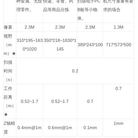
种金属、无纹
快递、零食、药
扫描电子PC
机尺寸重量有要
理零件。
品等商品分拣
B板等小物
求的场合
体。
像素
2.3M
2.3M
2.3M
1.3M
视野
310*195~163
350*218~1830*1
（m
389*243*100
717*573*500
0*1020
145
m）★
扫描
时间
0.2
（s）
工作
0.7
距离
0.52~1.7
0.52~1.7
0.7
（m）
★
Z轴精
1mm
0.4mm@1m
0.6mm@1m
0.1mm
度