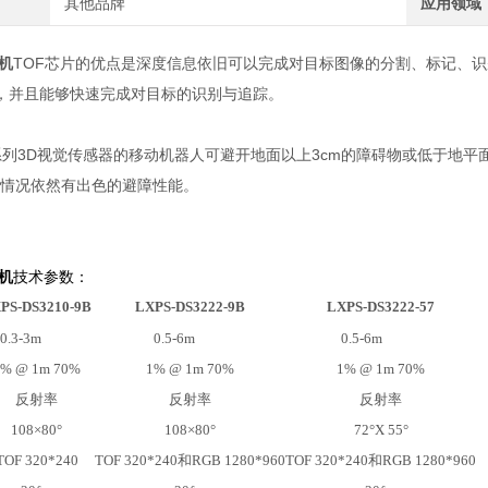
其他品牌
应用领域
机
TOF芯片的优点是深度信息依旧可以完成对目标图像的分割、标记、
，并且能够快速完成对目标的识别与追踪。
le系列3D视觉传感器的移动机器人可避开地面以上3cm的障碍物或低于地
等情况依然有出色的避障性能。
机
技术参数：
PS-DS3210-9B
LXPS-DS3222-9B
LXPS-DS3222-57
0.3-3m
0.5-6m
0.5-6m
1% @ 1m 70%
1% @ 1m 70%
1% @ 1m 70%
反射率
反射率
反射率
108×80°
108×80°
72°X 55°
TOF 320*240
TOF 320*240和RGB 1280*960
TOF 320*240和RGB 1280*960