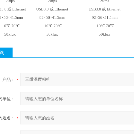
20fps
20fps
20fps
3.0 或 Ethernet
USB3.0 或 Ethernet
USB3.0 或 Ethernet
2×56×41.5mm
92×56×41.5mm
92×56×51.5mm
-10℃-70℃
-10℃-70℃
-10℃-70℃
50klux
50klux
50klux
询
产品：
的单位：
的姓名：